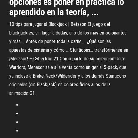
opciones es poner en práctica lo
aprendido en la teoría, ...
10 tips para jugar al Blackjack | Betsson El juego del
blackjack es, sin lugar a dudas, uno de los más emocionantes
y más ... Antes de poner toda la carne ... ¿Qué son las
apuestas de sistema y cómo ... Stunticons… transfórmense en
¡Menasor! – Cybertron 21 Como parte de su colección Unite
Warriors, Menasor sale a la venta como un genial 5-pack, que
ya incluye a Brake-Neck/Wilderider y a los demás Stunticons
originales (sin Blackjack) en colores fieles a los de la
animación G1.