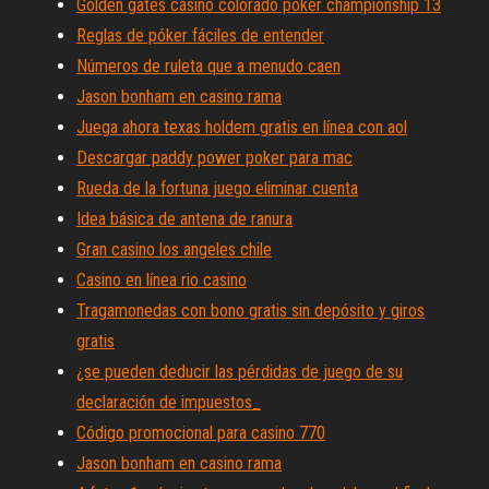
Golden gates casino colorado poker championship 13
Reglas de póker fáciles de entender
Números de ruleta que a menudo caen
Jason bonham en casino rama
Juega ahora texas holdem gratis en línea con aol
Descargar paddy power poker para mac
Rueda de la fortuna juego eliminar cuenta
Idea básica de antena de ranura
Gran casino los angeles chile
Casino en línea rio casino
Tragamonedas con bono gratis sin depósito y giros
gratis
¿se pueden deducir las pérdidas de juego de su
declaración de impuestos_
Código promocional para casino 770
Jason bonham en casino rama