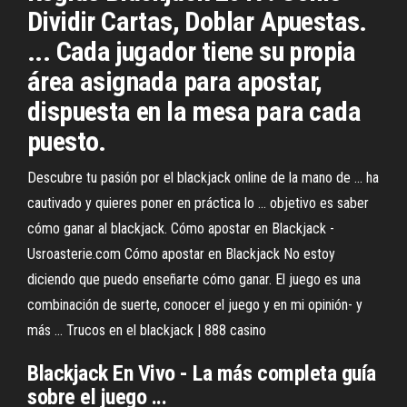
Dividir Cartas, Doblar Apuestas.
... Cada jugador tiene su propia
área asignada para apostar,
dispuesta en la mesa para cada
puesto.
Descubre tu pasión por el blackjack online de la mano de ... ha
cautivado y quieres poner en práctica lo ... objetivo es saber
cómo ganar al blackjack. Cómo apostar en Blackjack -
Usroasterie.com Cómo apostar en Blackjack No estoy
diciendo que puedo enseñarte cómo ganar. El juego es una
combinación de suerte, conocer el juego y en mi opinión- y
más ... Trucos en el blackjack | 888 casino
Blackjack En Vivo - La más completa guía
sobre el juego ...